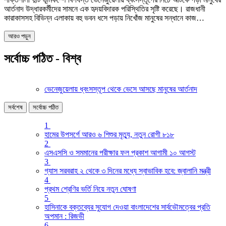
আর্তনাদ উদ্ধারকর্মীদের সামনে এক হৃদয়বিদারক পরিস্থিতির সৃষ্টি করেছে। রাজধানী
কারাকাসসহ বিভিন্ন এলাকায় বহু ভবন ধসে পড়ায় নিখোঁজ মানুষের সন্ধানে কাজ…
আরও পড়ুন
সর্বোচ্চ পঠিত - বিশ্ব
ভেনেজুয়েলায় ধ্বংসস্তূপ থেকে ভেসে আসছে মানুষের আর্তনাদ
সর্বশেষ
সর্বোচ্চ পঠিত
1
হামের উপসর্গে আরও ৬ শিশুর মৃত্যু, নতুন রোগী ৮১৮
2
এসএসসি ও সমমানের পরীক্ষার ফল প্রকাশ আগামী ১০ আগস্ট
3
গ্যাস সরবরাহ ২ থেকে ৩ দিনের মধ্যে স্বাভাবিক হবে: জ্বালানি মন্ত্রী
4
প্রথম শ্রেণির ভর্তি নিয়ে নতুন ঘোষণা
5
হাসিনাকে বক্তব্যের সুযোগ দেওয়া বাংলাদেশের সার্বভৌমত্বের প্রতি
অপমান : রিজভী
6