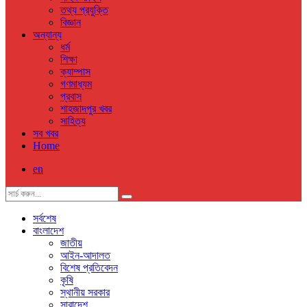
তথ্য প্রযুক্তি
বিজ্ঞান
অন্যান্য
ধর্ম
শিক্ষা
ক্যাম্পাস
গণমাধ্যম
প্রবাস
শাহজাদপুর খবর
সাহিত্য
সব খবর
Home
en
সর্বশেষ
বাংলাদেশ
জাতীয়
আইন-আদালত
বিশেষ প্রতিবেদন
কৃষি
স্থানীয় সরকার
সারাদেশ