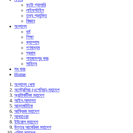
ফটো গ্যালারি
লাইফস্টাইল
তথ্য প্রযুক্তি
বিজ্ঞান
অন্যান্য
ধর্ম
শিক্ষা
ক্যাম্পাস
গণমাধ্যম
প্রবাস
শাহজাদপুর খবর
সাহিত্য
সব খবর
Home
অন্যান্য খেলা
অস্ট্রেলিয়া (ওশেনিয়া) মহাদেশ
অ্যান্টার্কটিকা মহাদেশ
আইন-আদালত
আন্তর্জাতিক
আফ্রিকা মহাদেশ
আবহাওয়া
ইউরোপ মহাদেশ
উত্তর আমেরিকা মহাদেশ
এশিয়া মহাদেশ