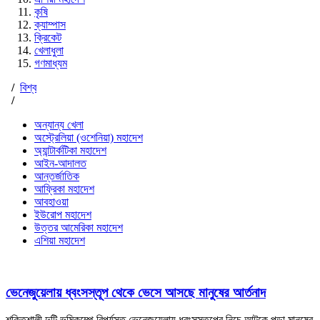
কৃষি
ক্যাম্পাস
ক্রিকেট
খেলাধুলা
গণমাধ্যম
/
বিশ্ব
/
অন্যান্য খেলা
অস্ট্রেলিয়া (ওশেনিয়া) মহাদেশ
অ্যান্টার্কটিকা মহাদেশ
আইন-আদালত
আন্তর্জাতিক
আফ্রিকা মহাদেশ
আবহাওয়া
ইউরোপ মহাদেশ
উত্তর আমেরিকা মহাদেশ
এশিয়া মহাদেশ
ভেনেজুয়েলায় ধ্বংসস্তূপ থেকে ভেসে আসছে মানুষের আর্তনাদ
শক্তিশালী দুটি ভূমিকম্পে বিপর্যস্ত ভেনেজুয়েলায় ধ্বংসস্তূপের নিচে আটকে পড়া মানুষের