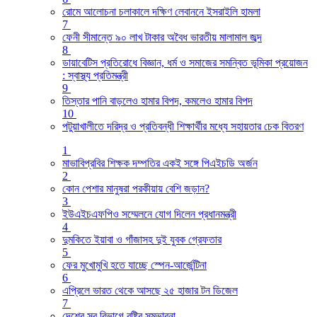
রোমে আলোচনা চলাকালে দক্ষিণ লেবাননে ইসরাইলি হামলা
7
ফেনী সীমান্তে ৯০ লাখ টাকার অবৈধ ভারতীয় মালামাল জব্দ
8
ডায়াবেটিস প্রতিরোধে বিজ্ঞান, ধর্ম ও সমাজের সমন্বিত ভূমিকা প্রয়োজন
: স্বাস্থ্য প্রতিমন্ত্রী
9
তিস্তার পানি বাড়লেও হামার বিপদ, কমলেও হামার বিপদ
10
পটুয়াখালীতে দরিদ্র ও প্রতিবন্ধী শিক্ষার্থীর মধ্যে সহায়তার চেক বিতরণ
1
মাভাবিপ্রবির শিক্ষক দম্পতির একই সঙ্গে পিএইচডি অর্জন
2
কোন পেশার মানুষরা পরকীয়ায় বেশি জড়ান?
3
ইউএইচএফপিও সম্মেলনে যোগ দিলেন প্রধানমন্ত্রী
4
দুমকিতে ইয়াবা ও গাঁজাসহ দুই যুবক গ্রেফতার
5
ফের মুখোমুখি হতে যাচ্ছে স্পেন-আর্জেন্টিনা
6
এপ্রিলে ভারত থেকে আসছে ২৫ হাজার টন ডিজেল
7
দেশের সব বিভাগে বৃষ্টির সম্ভাবনা