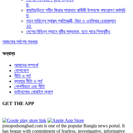
8
বাঘাইছড়িতে শহীদ জিয়ার শাহাদাত বার্ষিকী উপলক্ষে বৃক্ষরোপণ কর্মসূচি
9
নতুন দায়িত্বে স্বাস্থ্য প্রতিমন্ত্রী, বিডা ও এনবিআর চেয়ারম্যান
10
দেশের বিভিন্ন স্থানে বৃষ্টির সম্ভাবনা, হতে পারে শিলাবৃষ্টিও
আজকের সর্বশেষ সবখবর
অন্যান্য
আমাদের সম্পর্কে
যোগাযোগ
নীতি ও শর্ত
ব্যবহার নীতি ও শর্ত
গোপনীয়তা এবং নীতি
ডাউনলোড মোবাইল অ্যাপ
GET THE APP
jonopodsongbad.com is one of the popular Bangla news portal. It
has begun with commitment of fearless, investigative, informative