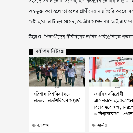
সংসদে সবাই ভোট দিলেও, হল সংসদের ভোটার ও প্রার্থী হ
অন্তর্ভুক্ত করা হলে তা হলের প্রার্থীদের দায় তৈরি করবে এ
চেষ্টা হবে। এটি হল সংসদ, কেন্দ্রীয় সংসদ নয়–তাই এখানে 
উল্লেখ্য, শিক্ষার্থীদের দীর্ঘদিনের দাবির পরিপ্রেক্ষিতে গ
সর্বশেষ নিউজে
বরিশাল বিশ্ববিদ্যালয়ে
ফ্যাসিবাদবিরোধী
ছাত্রদল-ছাত্রশিবিরের সংঘর্ষ
আন্দোলনে হত্যাকাণ্ডে
বিচার হবে স্বচ্ছ, নিরপে
ও বিশ্বাসযোগ্য : প্রধানমন
ক্যাম্পাস
জাতীয়