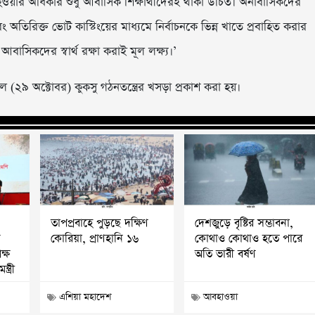
ওয়ার অধিকার শুধু আবাসিক শিক্ষার্থীদেরই থাকা উচিত। অনাবাসিকদের
বং অতিরিক্ত ভোট কাস্টিংয়ের মাধ্যমে নির্বাচনকে ভিন্ন খাতে প্রবাহিত করার
আবাসিকদের স্বার্থ রক্ষা করাই মূল লক্ষ্য।’
তকাল (২৯ অক্টোবর) কুকসু গঠনতন্ত্রের খসড়া প্রকাশ করা হয়।
তাপপ্রবাহে পুড়ছে দক্ষিণ
দেশজুড়ে বৃষ্টির সম্ভাবনা,
র
কোরিয়া, প্রাণহানি ১৬
কোথাও কোথাও হতে পারে
ক্ষ
অতি ভারী বর্ষণ
্ত্রী
এশিয়া মহাদেশ
আবহাওয়া