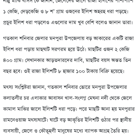
নান্নু মাঝি বাসস’কে জানান, জেলেদের জালে রাজা ইলিশের পাশাপাশি
১ কেজি, দেড়কেজি ও ৮ শ’ গ্রাম ওজনের ইলিশ অহরহ ধরা পড়ছে।
প্রচুর ইলিশ ধরা পড়লেও এগুলোর দাম খুব বেশি বলেও জানান তারা।
গতকাল শনিবার জেলার মনপুরা উপজেলায় বড় আকারের একটি রাজা
ইলিশ ধরা পড়ায় মাছঘাট সরগরম হয়ে উঠে। মাছটির ওজন ২ কেজি
৪০০ গ্রাম। সেখানকার আড়তদারদের দাবি, মাছটির বয়স অন্তত তিন
বছর হবে। ওই রাজা ইলিশটি ৮ হাজার ১০০ টাকায় বিক্রি হয়েছে।
মৎস্য সংশ্লিষ্টরা জানান, গতকাল শনিবার ভোরে মনপুরা উপজেলার
কলাতলীর চর এলাকার আবাসন খাল-সংলগ্ন মেঘনা নদী থেকে জেলে
কামাল মাঝির জালে ইলিশটি ধরা পড়ে। পরে মাছটি আনা হয় মনপুরার
রামনেওয়াজ মৎস্যঘাটে। ঘাটে বড় আকৃতির ইলিশটি ওঠার পর স্থানীয়
ব্যবসায়ী, জেলে ও কৌতূহলী মানুষের মধ্যে ব্যাপক আগ্রহ তৈরি হয়।