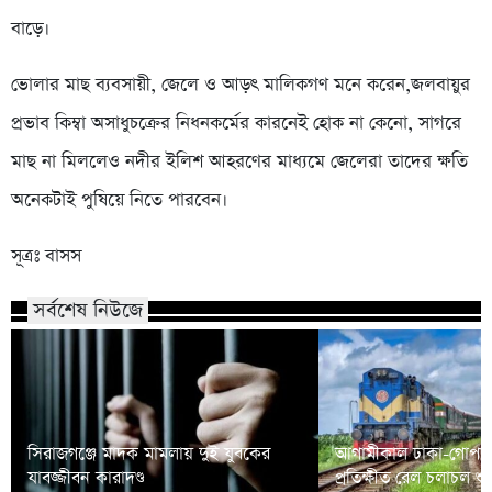
বাড়ে।
ভোলার মাছ ব্যবসায়ী, জেলে ও আড়ৎ মালিকগণ মনে করেন,জলবায়ুর
প্রভাব কিম্বা অসাধুচক্রের নিধনকর্মের কারনেই হোক না কেনো, সাগরে
মাছ না মিললেও নদীর ইলিশ আহরণের মাধ্যমে জেলেরা তাদের ক্ষতি
অনেকটাই পুষিয়ে নিতে পারবেন।
সূত্রঃ বাসস
সর্বশেষ নিউজে
সিরাজগঞ্জে মাদক মামলায় দুই যুবকের
আগামীকাল ঢাকা-গোপালগ
যাবজ্জীবন কারাদণ্ড
প্রতিক্ষীত রেল চলাচল শু