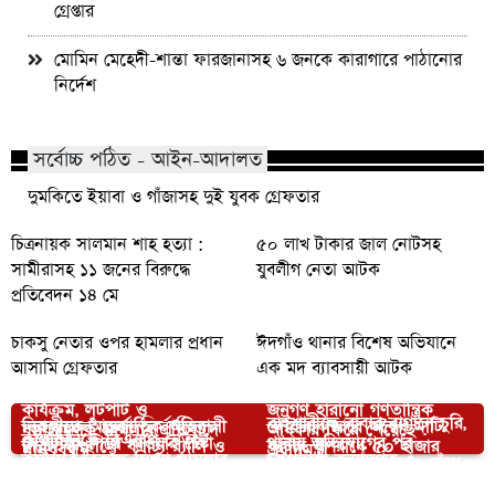
গ্রেপ্তার
মোমিন মেহেদী-শান্তা ফারজানাসহ ৬ জনকে কারাগারে পাঠানোর
নির্দেশ
সর্বোচ্চ পঠিত - আইন-আদালত
দুমকিতে ইয়াবা ও গাঁজাসহ দুই যুবক গ্রেফতার
চিত্রনায়ক সালমান শাহ হত্যা :
৫০ লাখ টাকার জাল নোটসহ
সামীরাসহ ১১ জনের বিরুদ্ধে
যুবলীগ নেতা আটক
প্রতিবেদন ১৪ মে
চাকসু নেতার ওপর হামলার প্রধান
ঈদগাঁও থানার বিশেষ অভিযানে
আসামি গ্রেফতার
এক মদ ব্যাবসায়ী আটক
দোয়ারাবাজার সীমান্তে সন্ত্রাসী
কার্যক্রম, লুটপাট ও
জনগণ হারানো গণতান্ত্রিক
বাইশারীতে রাবার বাগানে চুরি,
আপনার জন্য নির্বাচিত
নিকলীতে আন্তর্জাতিক অভিবাসী
দোয়ারাবাজারে অবৈধ মাটি
ষড়যন্ত্রমূলক মামলার প্রতিবাদে
অধিকার ফিরে পেয়েছে :
কালকিনিতে বিএনপি নেতা-
দেশটাকে গিলে খাওয়ার চেষ্টা
থানায় অভিযোগের পর
দিবস উপলক্ষে বর্ণাঢ্য র‍্যালি ও
কাটার অপরাধে ৫০ হাজার
মানববন্ধন
প্রধানমন্ত্রী
কর্মীদের বিরুদ্ধে মিথ্যা মামলার
চট্টগ্রামের বন্যাদুর্গত ৩
চলছে- ঠাকুরগাঁওয়ে মির্জা
পাহারাদারকে মারধর ও বেঁধে
আলোচনা সভা
টাকা জরিমানা
বিশ্বকাপ ফাইনালে আর্জেন্টিনার
ডিসেম্বরের প্রথম ১৬ দিনে
প্রতিবাদে মানববন্ধন ও সংবাদ
উপজেলা সফর করবেন
ফখরুল
রাখার অভিযোগ