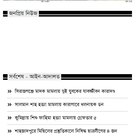
জনপ্রিয় নিউজ
মাভাবিপ্রবির শিক্ষক দম্পতির একই সঙ্গে
কোন পেশার মানুষরা পর
পিএইচডি অর্জন
জড়ান?
সর্বশেষ - আইন-আদালত
সিরাজগঞ্জে মাদক মামলায় দুই যুবকের যাবজ্জীবন কারাদণ্ড
সালমান শাহ হত্যা মামলায় কারাগারে খলনায়ক ডন
কুমিল্লায় শিশু ফাহিমা হত্যা মামলায় গ্রেফতার ৫
শাহজাদপুরে মিছিলের প্রস্তুতিকালে নিষিদ্ধ ছাত্রলীগের ৪ জন