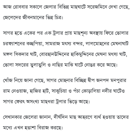
আজ রোববার সকালে জেলার বিভিন্ন মাছঘাটে সরেজমিনে দেখা গেছে,
জেলেদের জীবনমানের ভিন্ন চিত্র।
সাগর হতে একের পর এক ট্রলার প্রায় মাছশূন্য অবস্থায় ফিরে ভোলার
চরফ্যাশনের কচ্ছপিয়া, সামরাজ মৎস্য বন্দর, লালমোহনের মেঘনাঘাট
মঙ্গল সিকদার ঘাট, বোরহানউদ্দিনের হাকিমুদ্দিনের মেঘনা মৎস্য ঘাট,
ভোলা সদরের তুলাতুলি ও নাছির মাঝি ঘাটে নোঙর করে আছে।
খোঁজ নিয়ে জানা গেছে, সাগর মোহনার বিচ্ছিন্ন দ্বীপ জনপদ মনপুরার
রাম নেওয়াজ, হাজির হাট, সাকুচিয়া ও পঁচা কোড়ালিয়া নদীর ঘাটেও
সাগর ফেরৎ অসংখ্য মাছধরা ট্রলার ভিড়ে আছে।
সেখানকার জেলেরা জানান, দীর্ঘদিন মাছ আহরণে ব্যর্থ হওয়ায় তাদের
মধ্যে এখন হতাশা বিরাজ করছে।