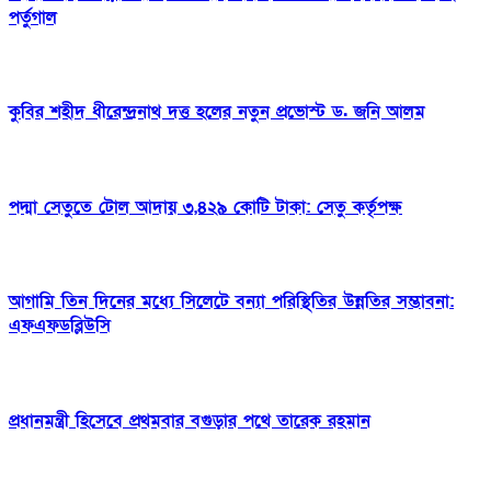
পর্তুগাল
কুবির শহীদ ধীরেন্দ্রনাথ দত্ত হলের নতুন প্রভোস্ট ড. জনি আলম
পদ্মা সেতুতে টোল আদায় ৩,৪২৯ কোটি টাকা: সেতু কর্তৃপক্ষ
আগামি তিন দিনের মধ্যে সিলেটে বন্যা পরিস্থিতির উন্নতির সম্ভাবনা:
এফএফডব্লিউসি
প্রধানমন্ত্রী হিসেবে প্রথমবার বগুড়ার পথে তারেক রহমান