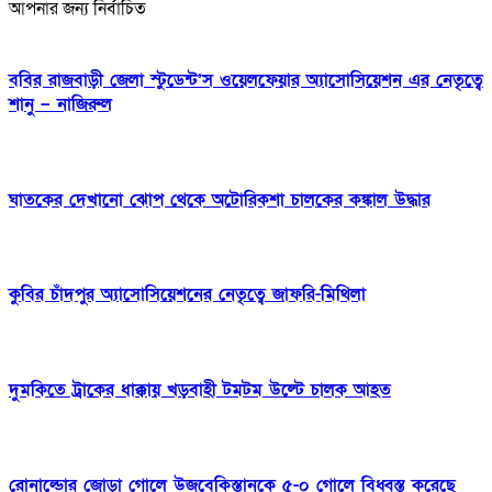
আপনার জন্য নির্বাচিত
ববির রাজবাড়ী জেলা স্টুডেন্ট’স ওয়েলফেয়ার অ্যাসোসিয়েশন এর নেতৃত্বে
শানু – নাজিরুল
ঘাতকের দেখানো ঝোপ থেকে অটোরিকশা চালকের কঙ্কাল উদ্ধার
‎কুবির চাঁদপুর অ্যাসোসিয়েশনের নেতৃত্বে জাফরি-মিথিলা
দুমকিতে ট্রাকের ধাক্কায় খড়বাহী টমটম উল্টে চালক আহত
রোনাল্ডোর জোড়া গোলে উজবেকিস্তানকে ৫-০ গোলে বিধ্বস্ত করেছে