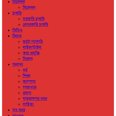
বিনোদন
বিনোদন
চাকরি
সরকারি চাকরি
বেসরকারি চাকরি
ভিডিও
ফিচার
ফটো গ্যালারি
লাইফস্টাইল
তথ্য প্রযুক্তি
বিজ্ঞান
অন্যান্য
ধর্ম
শিক্ষা
ক্যাম্পাস
গণমাধ্যম
প্রবাস
শাহজাদপুর খবর
সাহিত্য
সব খবর
Home