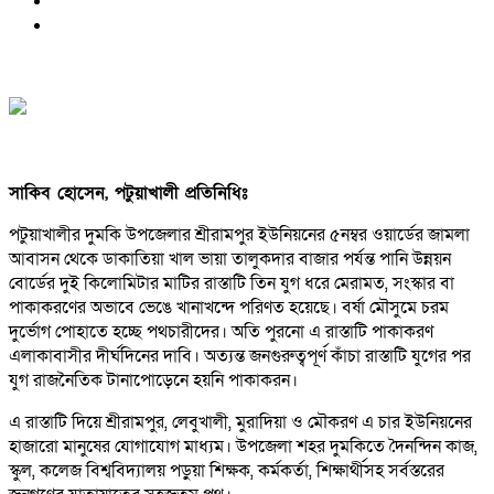
সাকিব হোসেন, পটুয়াখালী প্রতিনিধিঃ
পটুয়াখালীর দুমকি উপজেলার শ্রীরামপুর ইউনিয়নের ৫নম্বর ওয়ার্ডের জামলা
আবাসন থেকে ডাকাতিয়া খাল ভায়া তালুকদার বাজার পর্যন্ত পানি উন্নয়ন
বোর্ডের দুই কিলোমিটার মাটির রাস্তাটি তিন যুগ ধরে মেরামত, সংস্কার বা
পাকাকরণের অভাবে ভেঙে খানাখন্দে পরিণত হয়েছে। বর্ষা মৌসুমে চরম
দুর্ভোগ পোহাতে হচ্ছে পথচারীদের। অতি পুরনো এ রাস্তাটি পাকাকরণ
এলাকাবাসীর দীর্ঘদিনের দাবি। অত্যন্ত জনগুরুত্বপূর্ণ কাঁচা রাস্তাটি যুগের পর
যুগ রাজনৈতিক টানাপোড়েনে হয়নি পাকাকরন।
এ রাস্তাটি দিয়ে শ্রীরামপুর, লেবুখালী, মুরাদিয়া ও মৌকরণ এ চার ইউনিয়নের
হাজারো মানুষের যোগাযোগ মাধ্যম। উপজেলা শহর দুমকিতে দৈনন্দিন কাজ,
স্কুল, কলেজ বিশ্ববিদ্যালয় পড়ুয়া শিক্ষক, কর্মকর্তা, শিক্ষার্থীসহ সর্বস্তরের